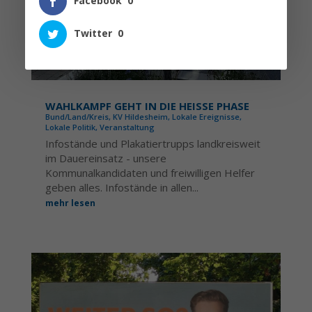
Facebook
0
Twitter
0
WAHLKAMPF GEHT IN DIE HEISSE PHASE
Bund/Land/Kreis
,
KV Hildesheim
,
Lokale Ereignisse
,
Lokale Politik
,
Veranstaltung
Infostände und Plakatiertrupps landkreisweit
im Dauereinsatz - unsere
Kommunalkandidaten und freiwilligen Helfer
geben alles. Infostände in allen...
mehr lesen