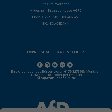
AfD Kreisverband
Hildesheim Kreissparkasse HGP0
IBAN: DE75259501300034663455
BIC: NOLADE21HIK
DATENSCHUTZ
IMPRESSUM
Erreichbar über das Bürgertelefon
0179-3275968
(Montag –
Freitag 10 – 18 h) oder per Email an
info@afdhildesheim.de