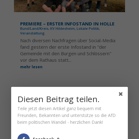
PREMIERE – ERSTER INFOSTAND IN HOLLE
Bund/Land/Kreis
,
KV Hildesheim
,
Lokale Politik
,
Veranstaltung
Nach diversen Nachfragen über Social-Media
fand gestern der erste Infostand in "der
Gemeinde mit den Burgen und Schlössern"
vor dem Rathaus statt...
mehr lesen
Diesen Beitrag teilen.
Teile jetzt diesen Artikel ganz bequem mit
Freunden, Bekannten und unterstütze so die AfD
beim politischen Wandel - herzlichen Dank!