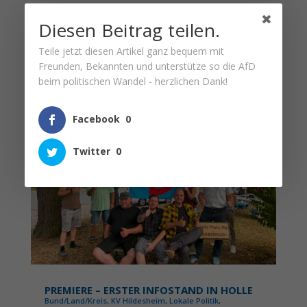
Diesen Beitrag teilen.
DIESE ARTIKEL KÖNNTEN FÜR
SIE AUCH INTERESSANT SEIN…
Teile jetzt diesen Artikel ganz bequem mit
Freunden, Bekannten und unterstütze so die AfD
beim politischen Wandel - herzlichen Dank!
Facebook
0
Twitter
0
PREMIERE – ERSTER INFOSTAND IN HOLLE
Bund/Land/Kreis
,
KV Hildesheim
,
Lokale Politik
,