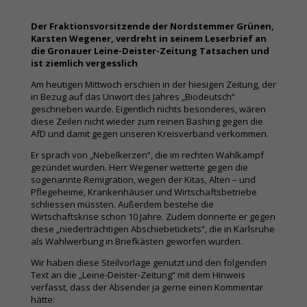
Der Fraktionsvorsitzende der Nordstemmer Grünen,
Karsten Wegener, verdreht in seinem Leserbrief an
die Gronauer Leine-Deister-Zeitung Tatsachen und
ist ziemlich vergesslich
Am heutigen Mittwoch erschien in der hiesigen Zeitung, der
in Bezug auf das Unwort des Jahres „Biodeutsch“
geschrieben wurde. Eigentlich nichts besonderes, wären
diese Zeilen nicht wieder zum reinen Bashing gegen die
AfD und damit gegen unseren Kreisverband verkommen.
Er sprach von „Nebelkerzen“, die im rechten Wahlkampf
gezündet wurden. Herr Wegener wetterte gegen die
sogenannte Remigration, wegen der Kitas, Alten – und
Pflegeheime, Krankenhäuser und Wirtschaftsbetriebe
schliessen müssten. Außerdem bestehe die
Wirtschaftskrise schon 10 Jahre. Zudem donnerte er gegen
diese „niederträchtigen Abschiebetickets“, die in Karlsruhe
als Wahlwerbung in Briefkästen geworfen wurden.
Wir haben diese Steilvorlage genutzt und den folgenden
Text an die „Leine-Deister-Zeitung“ mit dem Hinweis
verfasst, dass der Absender ja gerne einen Kommentar
hätte: