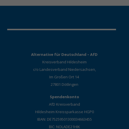
Alternative für Deutschland – AfD
Kreisverband Hildesheim
c/o Landesverband Niedersachsen,
Im Großen Ort 14
27801 Dötlingen
Spendenkonto
AfD Kreisverband
Hildesheim Kreissparkasse HGP0
IBAN: DE75259501300034663455
BIC: NOLADE21HIK