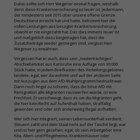
Dabei sollte sich Herr Wegener einmal fragen, weshalb
denn diese Krankenversicherung so teuer ist. Jedermann,
der mindestens seit 2015 über unsere offene Grenze
Deutschland erreicht hat und hatte, bekommt hier die
vollen Leistungen aus besagter Krankenversicherung,
obwohl er nie eingezahlt hat. Das dies immens teuer ist
und maßgeblich dazu beigetragen hat, dass die
Zusatzbeiträge wieder gestiegen sind, vergisst Herr
Wegener zu erwähnen.
Vergessen hat er auch, dass sein „niederträchtiges“
Abschiebeticket aus Karlsruhe eine Auflage von 30.000
Stück hatte, in jedem Briefkasten des Verteilungsgebietes
landete, egal, wer da wohnte und auf der anderen Seite
mit Auszügen aus dem AfD-Wahlprogramm bedruckt war.
Dann noch Angst zu schüren, dass die böse AfD mit
Remigration alle Migranten rauswerfen würde, ist eine
Frechheit. Er verschweigt, dass es um die Migranten geht,
die hier kein Recht auf Aufenthalt haben, straffällig
geworden sind oder sich anderweitig illegal aufhalten.
Wer sich hier integriert, seinen Lebensunterhalt verdient,
Steuern zahlt und dem Staat nicht auf der Tasche liegt, war
und ist hier gern gesehen, egal, ob sein Arbeitgeber eine
Kita, Alten- und Pflegeheime, Krankenhäuser oder