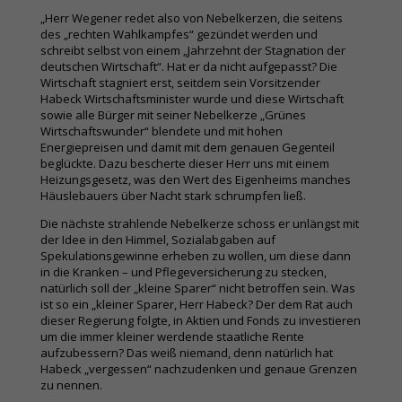
„Herr Wegener redet also von Nebelkerzen, die seitens
des „rechten Wahlkampfes“ gezündet werden und
schreibt selbst von einem „Jahrzehnt der Stagnation der
deutschen Wirtschaft“. Hat er da nicht aufgepasst? Die
Wirtschaft stagniert erst, seitdem sein Vorsitzender
Habeck Wirtschaftsminister wurde und diese Wirtschaft
sowie alle Bürger mit seiner Nebelkerze „Grünes
Wirtschaftswunder“ blendete und mit hohen
Energiepreisen und damit mit dem genauen Gegenteil
beglückte. Dazu bescherte dieser Herr uns mit einem
Heizungsgesetz, was den Wert des Eigenheims manches
Häuslebauers über Nacht stark schrumpfen ließ.
Die nächste strahlende Nebelkerze schoss er unlängst mit
der Idee in den Himmel, Sozialabgaben auf
Spekulationsgewinne erheben zu wollen, um diese dann
in die Kranken – und Pflegeversicherung zu stecken,
natürlich soll der „kleine Sparer“ nicht betroffen sein. Was
ist so ein „kleiner Sparer, Herr Habeck? Der dem Rat auch
dieser Regierung folgte, in Aktien und Fonds zu investieren
um die immer kleiner werdende staatliche Rente
aufzubessern? Das weiß niemand, denn natürlich hat
Habeck „vergessen“ nachzudenken und genaue Grenzen
zu nennen.