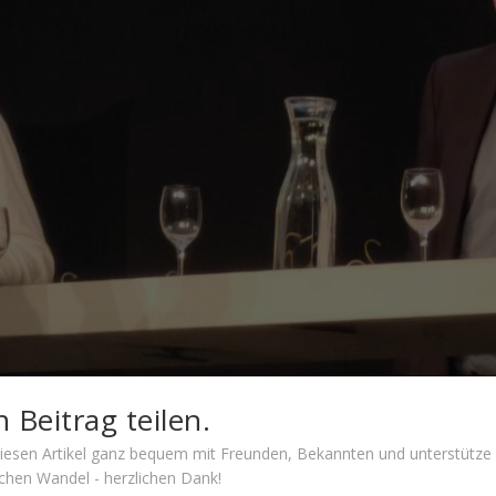
 Beitrag teilen.
 diesen Artikel ganz bequem mit Freunden, Bekannten und unterstütze
schen Wandel - herzlichen Dank!