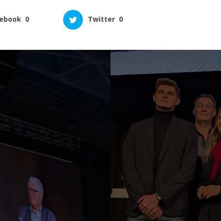
ebook
0
Twitter
0
ne Themen, beantwortete Fragen und setzte seine Statements, was vom Pu
einem „Heimspiel“ machte, aber recht neutral aufgenommen wurde.
Facebook
Twi