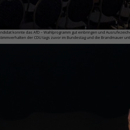
 Kandidat konnte das AfD – Wahlprogramm gut einbringen und Ausrufezeich
bstimmverhalten der CDU tags zuvor im Bundestag und die Brandmauer unt