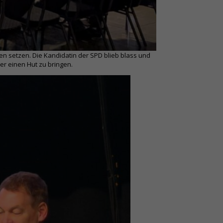
en setzen. Die Kandidatin der SPD blieb blass und
er einen Hut zu bringen.