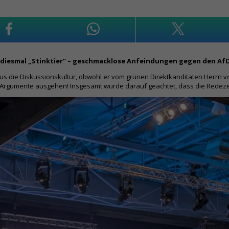
h diesmal „Stinktier“ – geschmacklose Anfeindungen gegen den Af
aus die Diskussionskultur, obwohl er vom grünen Direktkanditaten Herrn vo
 die Argumente ausgehen! Insgesamt wurde darauf geachtet, dass die Redez