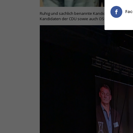
Fac
Ruhig und sachlich benannte Kandidat Althaus sei
Kandidaten der CDU sowie auch OStR Althaus zu k
Facebook
Twitter