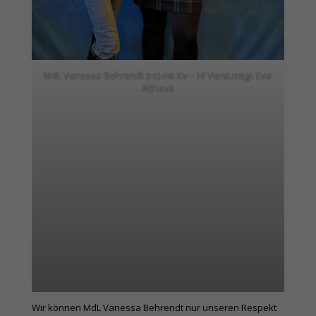
MdL Vanessa Behrendt (re) mit Kv – HI Vorst.mitgl. Eva
Althaus
Wir können MdL Vanessa Behrendt nur unseren Respekt