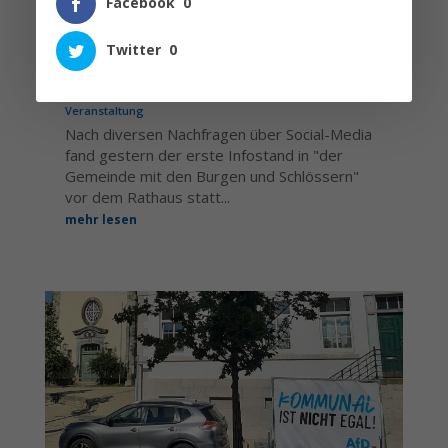
Facebook
0
Twitter
0
PREMIERE – ERSTER INFOSTAND IN HOLLE
Bund/Land/Kreis
,
KV Hildesheim
,
Lokale Politik
,
Veranstaltung
Nach diversen Nachfragen über Social-Media
fand gestern der erste Infostand in "der
Gemeinde mit den Burgen und Schlössern"
vor dem Rathaus statt...
mehr lesen