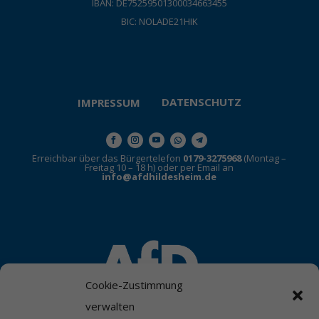
IBAN: DE75259501300034663455
BIC: NOLADE21HIK
DATENSCHUTZ
IMPRESSUM
Erreichbar über das Bürgertelefon
0179-3275968
(Montag –
Freitag 10 – 18 h) oder per Email an
info@afdhildesheim.de
Cookie-Zustimmung
verwalten