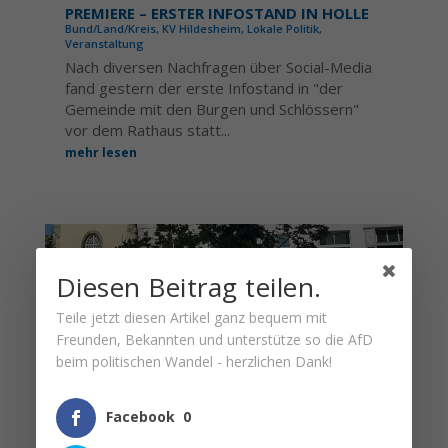
PREMIERE – ERSTER INFOSTAND IN HOLLE
Bund/Land/Kreis
,
KV Hildesheim
,
Lokale Politik
,
Veranstaltung
Nach diversen Nachfragen über Social-Media
fand gestern der erste Infostand in "der
Gemeinde mit den Burgen und Schlössern"
vor dem Rathaus statt...
mehr lesen
Diesen Beitrag teilen.
Teile jetzt diesen Artikel ganz bequem mit
Freunden, Bekannten und unterstütze so die AfD
beim politischen Wandel - herzlichen Dank!
Facebook
0