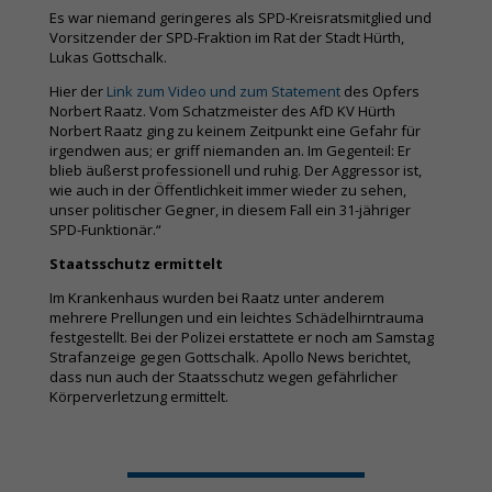
Es war niemand
geringeres als SPD-Kreisratsmitglied und
Vorsitzender der SPD-Fraktion im Rat der Stadt Hürth,
Lukas Gottschalk.
Hier der
Link zum Video und zum Statement
des Opfers
Norbert Raatz. Vom Schatzmeister des AfD KV Hürth
Norbert Raatz ging zu keinem Zeitpunkt eine Gefahr für
irgendwen aus; er griff niemanden an. Im Gegenteil: Er
blieb äußerst professionell und ruhig. Der Aggressor ist,
wie auch in der Öffentlichkeit immer wieder zu sehen,
unser politischer Gegner, in diesem Fall ein 31-jähriger
SPD-Funktionär.“
Staatsschutz ermittelt
Im Krankenhaus wurden bei Raatz unter anderem
mehrere Prellungen und ein leichtes Schädelhirntrauma
festgestellt. Bei der Polizei erstattete er noch am Samstag
Strafanzeige gegen Gottschalk. Apollo News berichtet,
dass nun auch der Staatsschutz wegen gefährlicher
Körperverletzung ermittelt.