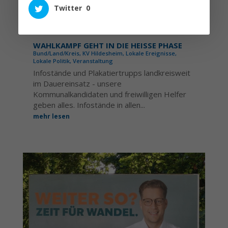
Twitter
0
WAHLKAMPF GEHT IN DIE HEISSE PHASE
Bund/Land/Kreis
,
KV Hildesheim
,
Lokale Ereignisse
,
Lokale Politik
,
Veranstaltung
Infostände und Plakatiertrupps landkreisweit
im Dauereinsatz - unsere
Kommunalkandidaten und freiwilligen Helfer
geben alles. Infostände in allen...
mehr lesen