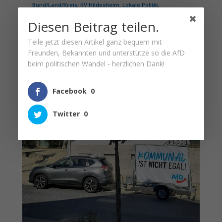
Bund/Land/Kreis
,
KV Hildesheim
,
Lokale Politik
,
Veranstaltung
Diesen Beitrag teilen.
Nach diversen Nachfragen über Social-Media
fand gestern der erste Infostand in "der
Teile jetzt diesen Artikel ganz bequem mit
Gemeinde mit den Burgen und Schlössern"
Freunden, Bekannten und unterstütze so die AfD
vor dem Rathaus statt...
beim politischen Wandel - herzlichen Dank!
mehr lesen
Facebook
0
Twitter
0