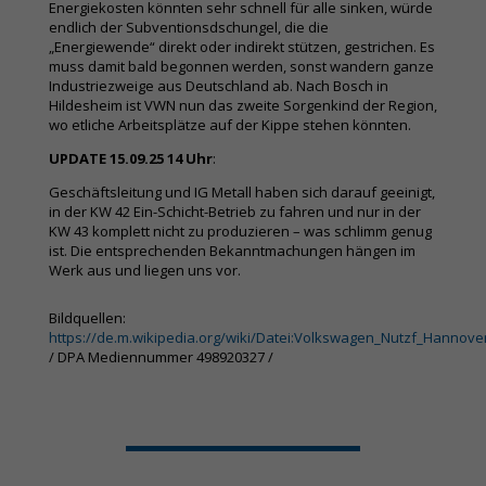
Energiekosten könnten sehr schnell für alle sinken, würde
endlich der Subventionsdschungel, die die
„Energiewende“ direkt oder indirekt stützen, gestrichen. Es
muss damit bald begonnen werden, sonst wandern ganze
Industriezweige aus Deutschland ab. Nach Bosch in
Hildesheim ist VWN nun das zweite Sorgenkind der Region,
wo etliche Arbeitsplätze auf der Kippe stehen könnten.
UPDATE 15.09.25 14 Uhr
:
Geschäftsleitung und IG Metall haben sich darauf geeinigt,
in der KW 42 Ein-Schicht-Betrieb zu fahren und nur in der
KW 43 komplett nicht zu produzieren – was schlimm genug
ist. Die entsprechenden Bekanntmachungen hängen im
Werk aus und liegen uns vor.
Bildquellen:
https://de.m.wikipedia.org/wiki/Datei:Volkswagen_Nutzf_Hannover
/ DPA Mediennummer 498920327 /