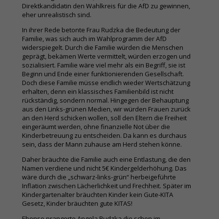
Direktkandidatin den Wahlkreis für die AfD zu gewinnen,
eher unrealistisch sind.
In ihrer Rede betonte Frau Rudzka die Bedeutung der
Familie, was sich auch im Wahlprogramm der AfD
widerspiegelt. Durch die Familie würden die Menschen
geprägt, bekämen Werte vermittelt, würden erzogen und
sozialisiert. Familie wäre viel mehr als ein Begriff, sie ist
Beginn und Ende einer funktionierenden Gesellschaft.
Doch diese Familie müsse endlich wieder Wertschätzung
erhalten, denn ein klassisches Familienbild ist nicht
rückständig, sondern normal. Hingegen der Behauptung
aus den Links-grünen Medien, wir würden Frauen zurück
an den Herd schicken wollen, soll den Eltern die Freiheit
eingeräumt werden, ohne finanzielle Not über die
Kinderbetreuung zu entscheiden. Da kann es durchaus
sein, dass der Mann zuhause am Herd stehen könne.
Daher bräuchte die Familie auch eine Entlastung, die den
Namen verdiene und nicht 5€ Kindergelderhöhung. Das
wäre durch die „schwarz-links-grün“ herbeigeführte
Inflation zwischen Lächerlichkeit und Frechheit. Später im
Kindergartenalter bräuchten Kinder kein Gute-KITA
Gesetz, Kinder bräuchten gute KITAS!
Ebenso prangerte Angela Rudzka die schon im