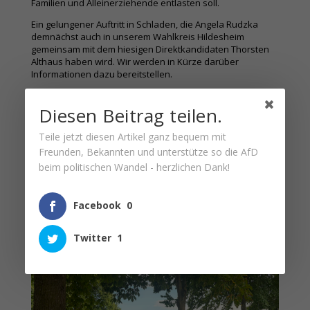
Familien und Alleinerziehende entlasten soll.
Ein gelungener Auftritt in Schladen, die Angela Rudzka
demnächst auch in unserem Wahlkreis Hildesheim
gemeinsam mit dem hiesigen Direktkandidaten Thorsten
Althaus haben wird. Wir werden in Kürze darüber
Informationen dazu bereitstellen.
Diesen Beitrag teilen.
Teile jetzt diesen Artikel ganz bequem mit
Freunden, Bekannten und unterstütze so die AfD
beim politischen Wandel - herzlichen Dank!
DIESE ARTIKEL KÖNNTEN FÜR
Facebook
0
SIE AUCH INTERESSANT SEIN…
Twitter
1