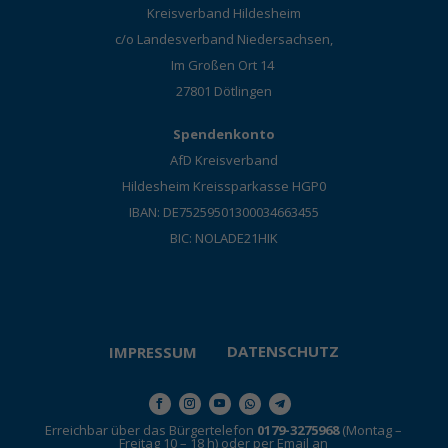
Kreisverband Hildesheim
c/o Landesverband Niedersachsen,
Im Großen Ort 14
27801 Dötlingen
Spendenkonto
AfD Kreisverband
Hildesheim Kreissparkasse HGP0
IBAN: DE75259501300034663455
BIC: NOLADE21HIK
DATENSCHUTZ
IMPRESSUM
Erreichbar über das Bürgertelefon
0179-3275968
(Montag –
Freitag 10 – 18 h) oder per Email an