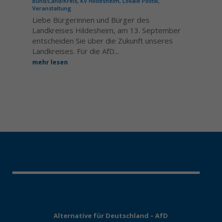
Bund/Land/Kreis
,
KV Hildesheim
,
Lokale Politik
,
Veranstaltung
Liebe Bürgerinnen und Bürger des
Landkreises Hildesheim, am 13. September
entscheiden Sie über die Zukunft unseres
Landkreises. Für die AfD...
mehr lesen
Alternative für Deutschland – AfD