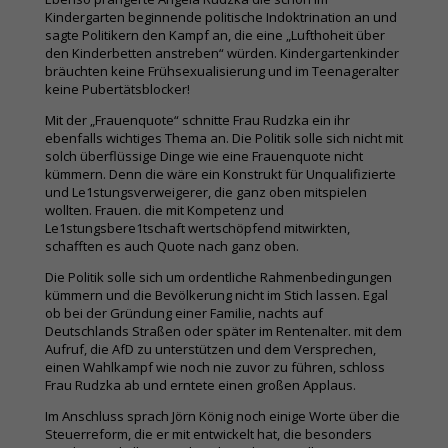
Kindergarten beginnende politische Indoktrination an und
sagte Politikern den Kampf an, die eine „Lufthoheit über
den Kinderbetten anstreben“ würden. Kindergartenkinder
bräuchten keine Frühsexualisierung und im Teenageralter
keine Pubertätsblocker!
Mit der „Frauenquote“ schnitte Frau Rudzka ein ihr
ebenfalls wichtiges Thema an. Die Politik solle sich nicht mit
solch überflüssige Dinge wie eine Frauenquote nicht
kümmern. Denn die wäre ein Konstrukt für Unqualifizierte
und Le1stungsverweigerer, die ganz oben mitspielen
wollten. Frauen. die mit Kompetenz und
Le1stungsbere1tschaft wertschöpfend mitwirkten,
schafften es auch Quote nach ganz oben.
Die Politik solle sich um ordentliche Rahmenbedingungen
kümmern und die Bevölkerung nicht im Stich lassen. Egal
ob bei der Gründung einer Familie, nachts auf
Deutschlands Straßen oder später im Rentenalter. mit dem
Aufruf, die AfD zu unterstützen und dem Versprechen,
einen Wahlkampf wie noch nie zuvor zu führen, schloss
Frau Rudzka ab und erntete einen großen Applaus.
Im Anschluss sprach Jörn König noch einige Worte über die
Steuerreform, die er mit entwickelt hat, die besonders