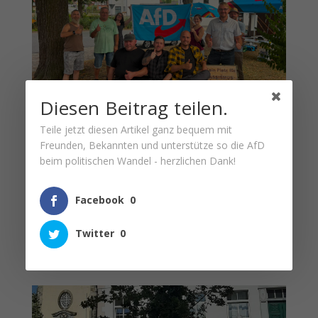
Diesen Beitrag teilen.
Teile jetzt diesen Artikel ganz bequem mit
PREMIERE – ERSTER INFOSTAND IN HOLLE
Freunden, Bekannten und unterstütze so die AfD
Bund/Land/Kreis
,
KV Hildesheim
,
Lokale Politik
,
Veranstaltung
beim politischen Wandel - herzlichen Dank!
Nach diversen Nachfragen über Social-Media
fand gestern der erste Infostand in "der
Facebook
0
Gemeinde mit den Burgen und Schlössern"
vor dem Rathaus statt...
Twitter
0
mehr lesen