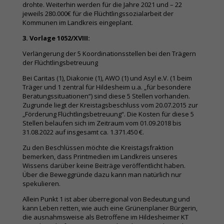
drohte. Weiterhin werden für die Jahre 2021 und – 22
jeweils 280.000€ für die Flüchtlingssozialarbeit der
Kommunen im Landkreis eingeplant.
3. Vorlage 1052/XVIII:
Verlängerung der 5 Koordinationsstellen bei den Trägern
der Flüchtlingsbetreuung
Bei Caritas (1), Diakonie (1), AWO (1) und Asyl e.V. (1 beim
Träger und 1 zentral für Hildesheim u.a. „für besondere
Beratungssituationen“) sind diese 5 Stellen vorhanden.
Zugrunde liegt der Kreistagsbeschluss vom 20.07.2015 zur
„Förderung Flüchtlingsbetreuung“. Die Kosten für diese 5
Stellen belaufen sich im Zeitraum vom 01.09.2018 bis
31.08.2022 auf insgesamt ca. 1.371.450 €.
Zu den Beschlüssen möchte die Kreistagsfraktion
bemerken, dass Printmedien im Landkreis unseres
Wissens darüber keine Beiträge veröffentlicht haben.
Über die Beweggründe dazu kann man natürlich nur
spekulieren.
Allein Punkt 1 ist aber überregional von Bedeutung und
kann Leben retten, wie auch eine Grünenplaner Bürgerin,
die ausnahmsweise als Betroffene im Hildesheimer KT