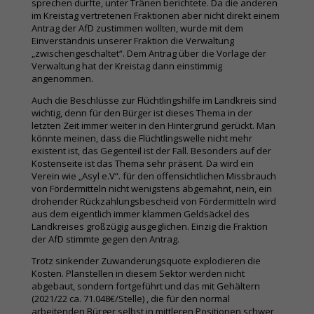
sprechen durfte, unter Tränen berichtete. Da die anderen
im Kreistag vertretenen Fraktionen aber nicht direkt einem
Antrag der AfD zustimmen wollten, wurde mit dem
Einverständnis unserer Fraktion die Verwaltung
„zwischengeschaltet“. Dem Antrag über die Vorlage der
Verwaltung hat der Kreistag dann einstimmig
angenommen.
Auch die Beschlüsse zur Flüchtlingshilfe im Landkreis sind
wichtig, denn für den Bürger ist dieses Thema in der
letzten Zeit immer weiter in den Hintergrund gerückt. Man
könnte meinen, dass die Flüchtlingswelle nicht mehr
existent ist, das Gegenteil ist der Fall. Besonders auf der
Kostenseite ist das Thema sehr präsent. Da wird ein
Verein wie „Asyl e.V“. für den offensichtlichen Missbrauch
von Fördermitteln nicht wenigstens abgemahnt, nein, ein
drohender Rückzahlungsbescheid von Fördermitteln wird
aus dem eigentlich immer klammen Geldsäckel des
Landkreises großzügig ausgeglichen. Einzig die Fraktion
der AfD stimmte gegen den Antrag.
Trotz sinkender Zuwanderungsquote explodieren die
Kosten. Planstellen in diesem Sektor werden nicht
abgebaut, sondern fortgeführt und das mit Gehältern
(2021/22 ca. 71.048€/Stelle) , die für den normal
arbeitenden Bürger selbst in mittleren Positionen schwer