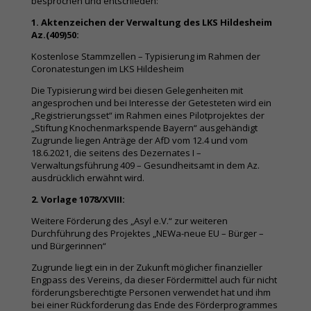
besprochen und entschieden:
1. Aktenzeichen der Verwaltung des LKS Hildesheim
Az.(409)50:
Kostenlose Stammzellen – Typisierung im Rahmen der
Coronatestungen im LKS Hildesheim
Die Typisierung wird bei diesen Gelegenheiten mit
angesprochen und bei Interesse der Getesteten wird ein
„Registrierungsset“ im Rahmen eines Pilotprojektes der
„Stiftung Knochenmarkspende Bayern“ ausgehändigt
Zugrunde liegen Anträge der AfD vom 12.4 und vom
18.6.2021, die seitens des Dezernates I –
Verwaltungsführung 409 – Gesundheitsamt in dem Az.
ausdrücklich erwähnt wird.
2. Vorlage 1078/XVIII:
Weitere Förderung des „Asyl e.V.“ zur weiteren
Durchführung des Projektes „NEWa-neue EU – Bürger –
und Bürgerinnen“
Zugrunde liegt ein in der Zukunft möglicher finanzieller
Engpass des Vereins, da dieser Fördermittel auch für nicht
förderungsberechtigte Personen verwendet hat und ihm
bei einer Rückforderung das Ende des Förderprogrammes