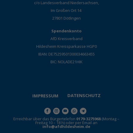
c/o Landesverband Niedersachsen,
Im Großen Ort 14
27801 Dötlingen
Spendenkonto
AfD Kreisverband
Hildesheim Kreissparkasse HGP0
IBAN: DE75259501300034663455
BIC: NOLADE21HIK
DATENSCHUTZ
IMPRESSUM
Erreichbar über das Bürgertelefon
0179-3275968
(Montag –
Freitag 10 – 18 h) oder per Email an
info@afdhildesheim.de