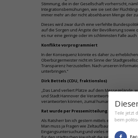
Stimmung, die in der Gesellschaft vorherrscht, nä
Integrationsbemühungen, wie sie seit der Flüchtlin
immer mehr an der nicht absehbaren Menge der zu
Dieses wird zwar durch eine verfehlte Bundespolit
auf die Sorgen und Ängste der Bevölkerung sowie o
es nur eine geringe oder im schlimmsten Falle auch
Konflikte vorprogrammiert
In der Konsequenz könnte es daher zu erheblichen
Oberbürgermeister nicht im Sinne der Stadtgesell
Transparenz herzustellen. Nach unseren Informatio
unterbringen.“
Dirk Bettels (CDU, fraktionslos)
„Das Land verliert Plätze auf dem Messegelände, w
und Stadt Hannover die Verantwortung. Auf dem Volk
Diesen
verantworten können, zumal humanitäre Hilfe dort d
Rat wurde per Pressemitteilung informiert
Teile jetzt
beim politi
Als Ratsherr bin ich gestern mittels eines Entwurf
Man muss ja Fragen wie Zeltaufbauten, Wegeverbind
Eingangsuntersuchung und vieles mehr organisieren
Fac
für den städtischen Haushalt die sich ergeben könn