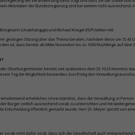
sregierung die Verantwortung dafür trägt und dass sie die Städte und die 
in-Aktivitäten der Bundesregierung sind bei weitem nicht ausreichend. Inz
ringmann (Unabhängige) und Michael Kriegel (FDP) teilten mit:
rer gestrigen Sitzung über das Thema beraten, nachdem diese um 15.43 Uh
worden ist, dass bereits ab Mitte November bis zu 1000 Flüchtlinge auf de
t?
der Oberbürgermeister bereits seit spätestens dem 25.10.23 Kenntnis dav
 diesem Tag die Möglichkeit bestanden, kurzfristig den Verwaltungsaussc
reinstimmend erhebliches Unverständnis, dass die Verwaltung, in Person 
r der Bürger zeitlich ausreichend vorab zu unterrichten und mit weiterge
ie Entscheidung öffentlich gemacht wurde. Herr Dr. Meyer spricht von eine
er vorab nicht dafür sorgt, dass sich die Gesellschaft auch entsprechen