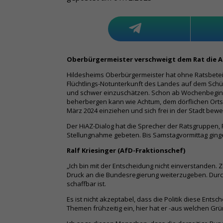
Oberbürgermeister verschweigt dem Rat die A
Hildesheims Oberbürgermeister hat ohne Ratsbeteil
Flüchtlings-Notunterkunft des Landes auf dem Schü
und schwer einzuschätzen. Schon ab Wochenbeginn 
beherbergen kann wie Achtum, dem dörflichen Ortste
März 2024 einziehen und sich frei in der Stadt bew
Der HiAZ-Dialog hat die Sprecher der Ratsgruppen
Stellungnahme gebeten. Bis Samstagvormittag ging
Ralf Kriesinger (AfD-Fraktionschef)
„Ich bin mit der Entscheidung nicht einverstande
Druck an die Bundesregierung weiterzugeben. Durc
schaffbar ist.
Es ist nicht akzeptabel, dass die Politik diese Ent
Themen frühzeitig ein, hier hat er -aus welchen Gr