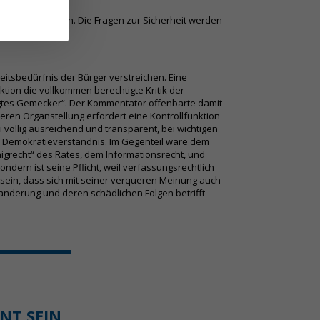
as Land verweisen. Die Fragen zur Sicherheit werden
itsbedürfnis der Bürger verstreichen. Eine
tion die vollkommen berechtigte Kritik der
gtes Gemecker“. Der Kommentator offenbarte damit
en Organstellung erfordert eine Kontrollfunktion
öllig ausreichend und transparent, bei wichtigen
n Demokratieverständnis. Im Gegenteil wäre dem
nigrecht“ des Rates, dem Informationsrecht, und
ondern ist seine Pflicht, weil verfassungsrechtlich
sein, dass sich mit seiner verqueren Meinung auch
nderung und deren schädlichen Folgen betrifft
ANT SEIN…