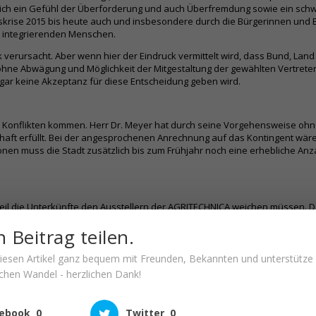
mlich ein Gefühl der Überforderung und auch Überfremdung sowie ein schw
gskrise 2015 bis heute auch und insbesondere durch die Bürgerinnen und 
 integrierenden Menschen.
ik verursacht. Aber wenn hier der Eindruck vermittelt wird, dass Bund, L
hne Abwägung und Möglichkeit der Mitgestaltung der gewählten Vertreter 
 gar keine Akzeptanz für diese Entscheidung geben wird.
 Konflikten kommen. Herr Dr. Meyer hat durch seine Vorgehensweise ohn
schaft erfüllt. Bei der angesprochenen Anrechnung auf das Kontingent w
nen muss die Stadt zusätzlich bis zum Frühjahr noch eine erhebliche An
eil die Unterkünfte den Ausstellern der AGRITECHNICA weichen müssen. D
sfestplatz einen Ortsteil der Einwohnerzahl von Achtum-Uppen zu schaffe
 Beitrag teilen.
e facto nicht geleistet werden kann.
 diesen Artikel ganz bequem mit Freunden, Bekannten und unterstütze
schen Wandel - herzlichen Dank!
es der Pressemitteilung informiert worden. Ich nehme an, der Hauptverwa
ungen, Beleuchtung, Abfallentsorgung, Küchen, Stromversorgung und -ver
. Ich habe weder in vertraulichen noch öffentlichen Sitzungen etwas dar
ebook
0
Twitter
0
ten. Ebenso wenig weiß ich etwas über die geplante Dauer der Einrichtung