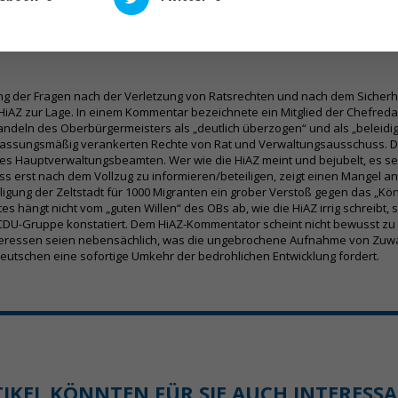
 sind sicherlich berechtigt. Der Hauptverwaltungsbeamte wird sicher auf d
ng der Fragen nach der Verletzung von Ratsrechten und nach dem Sicherhe
iAZ zur Lage. In einem Kommentar bezeichnete ein Mitglied der Chefredak
eln des Oberbürgermeisters als „deutlich überzogen“ und als „beleidi
ssungsmäßig verankerten Rechte von Rat und Verwaltungsausschuss. Der
Hauptverwaltungsbeamten. Wer wie die HiAZ meint und bejubelt, es sei v
 erst nach dem Vollzug zu informieren/beteiligen, zeigt einen Mangel a
lligung der Zeltstadt für 1000 Migranten ein grober Verstoß gegen das „Kö
es hängt nicht vom „guten Willen“ des OBs ab, wie die HiAZ irrig schreibt, s
CDU-Gruppe konstatiert. Dem HiAZ-Kommentator scheint nicht bewusst zu 
Interessen seien nebensächlich, was die ungebrochene Aufnahme von Zuwa
r Deutschen eine sofortige Umkehr der bedrohlichen Entwicklung fordert.
TIKEL KÖNNTEN FÜR SIE AUCH INTERESS