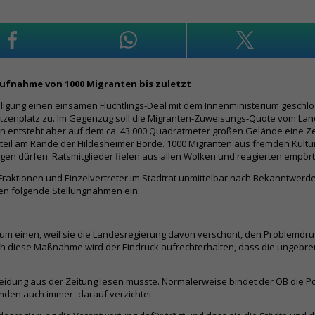
ufnahme von 1000 Migranten bis zuletzt
igung einen einsamen Flüchtlings-Deal mit dem Innenministerium geschloss
tzenplatz zu. Im Gegenzug soll die Migranten-Zuweisungs-Quote vom Land 
entsteht aber auf dem ca. 43.000 Quadratmeter großen Gelände eine Zel
il am Rande der Hildesheimer Börde. 1000 Migranten aus fremden Kulturkr
egen dürfen. Ratsmitglieder fielen aus allen Wolken und reagierten empört
, Fraktionen und Einzelvertreter im Stadtrat unmittelbar nach Bekanntw
en folgende Stellungnahmen ein:
n. Zum einen, weil sie die Landesregierung davon verschont, den Probl
h diese Maßnahme wird der Eindruck aufrechterhalten, dass die ungebrem
scheidung aus der Zeitung lesen musste. Normalerweise bindet der OB die P
ünden auch immer- darauf verzichtet.