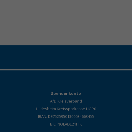
Spendenkonto
AfD Kreisverband
Hildesheim Kreissparkasse HGP0
IBAN: DE75259501300034663455
BIC: NOLADE21HIK