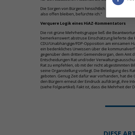
Die Sorgen von Bürgern hinsichtlich der Sicherheit
also offen bleiben, befürchte ich.“
Verquere Logik eines HiAZ-Kommentators
Die rot-grüne Mehrheitsgruppe ließ die Beantwortu
bemerkenswert abstruse Einschätzung lieferte die H
CDU/Unabhängige/FDP-Opposition am einsamen Hand
ein bedenkliches Unwissen über die kommunalverfa
gegenüber dem dritten Gemeindeorgan, dem Amt des 
Entscheidungen Rat und/oder Verwaltungsausschuss
Rat zu empfehlen, ob mit der nicht abgestimmten Bi
seine Organstellung vorliegt. Die Beteiligung des Rat
geboten. Genug Zeit dafür war vorhanden, hat die 
den Bürgern erneut der Eindruck aufdrängt, ihre 
(siehe Folgeartikel). Fakt ist, dass die Mehrheit de
DIESE AR