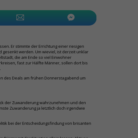
en. Er stimmte der Errichtung einer riesigen
gesenkt werden. Um wieviel, ist derzeit unklar
tstadt, die am Ende so viel Einwohner
eisen, fast zur Hälfte Männer, sollen dort bis
.
erden des Deals am frühen Donnerstagabend um
emdruck der Zuwanderung wahrzunehmen und den
ste Zuwanderung ja letztlich doch irgendwie
olitik bei der Entscheidungsfindung von brisanten