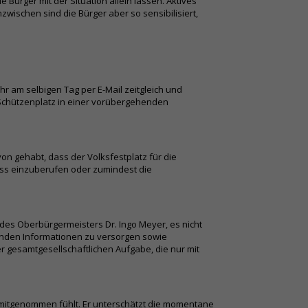
Bürger mit der Situation allein lassen. Aktives
wischen sind die Bürger aber so sensibilisiert,
r am selbigen Tag per E-Mail zeitgleich und
m Schützenplatz in einer vorübergehenden
on gehabt, dass der Volksfestplatz für die
huss einzuberufen oder zumindest die
des Oberbürgermeisters Dr. Ingo Meyer, es nicht
henden Informationen zu versorgen sowie
r gesamtgesellschaftlichen Aufgabe, die nur mit
d mitgenommen fühlt. Er unterschätzt die momentane