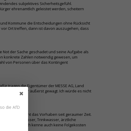
indendes subjektives Sicherheitsgefühl.
Bürger ehrenamtlich geleistet werden, scheitern
and und Kommune die Entscheidungen ohne Rücksicht
vor Ort treffen, dann ist davon auszugehen, dass
e Not der Sache geschadet und seine Aufgabe als
ären konkrete Zahlen notwendig gewesen, um
zahl von Personen über das Kontingent
afür tragen die Eigentümer der MESSE AG, Land
n, halte ich für äußerst gewagt. Ich würde es nicht
 so die AfD
ltungsbeamte kennt das Vorhaben seit geraumer Zeit.
teilung, Abwässer, Trinkwasser, ärztliche
über erfahren. Ich kenne auch keine Folgekosten
.