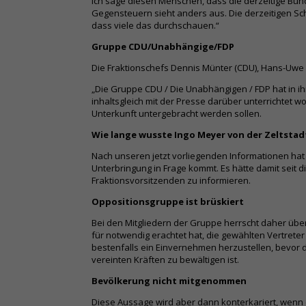
Ich sage diesen Menschen, dass die derzeitige Bunde
Gegensteuern sieht anders aus. Die derzeitigen Sche
dass viele das durchschauen.“
Gruppe CDU/Unabhängige/FDP
Die Fraktionschefs Dennis Münter (CDU), Hans-Uwe B
„Die Gruppe CDU / Die Unabhängigen / FDP hat in ih
inhaltsgleich mit der Presse darüber unterrichtet 
Unterkunft untergebracht werden sollen.
Wie lange wusste Ingo Meyer von der Zeltstad
Nach unseren jetzt vorliegenden Informationen hat 
Unterbringung in Frage kommt. Es hätte damit seit
Fraktionsvorsitzenden zu informieren.
Oppositionsgruppe ist brüskiert
Bei den Mitgliedern der Gruppe herrscht daher übe
für notwendig erachtet hat, die gewählten Vertrete
bestenfalls ein Einvernehmen herzustellen, bevor d
vereinten Kräften zu bewältigen ist.
Bevölkerung nicht mitgenommen
Diese Aussage wird aber dann konterkariert, wenn 