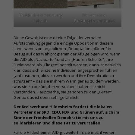
EIn Bild der Verwüstung
Die zerstörte
bot sich.
Eingangstürenscheibe
Diese Gewalt ist eine direkte Folge der verbalen
Aufstachelung gegen die einzige Opposition in diesem
Land, wenn von angeblichen „Deportationsplänen“ in
Bezug auf das Wahlprogramm der AfD gelogen wird, wenn
die AfD als „Nazipartei“ und als „Haufen Scheiße“, ihre
Funktionäre als „Fliegen“ betitelt werden, dann ist natürlich
klar, dass sich einzelne Individuen angesprochen fühlen
„aufzustehen, aktiv zu werden und ihre Demokratie zu
schützen“ – das sie in ihrem Wahn genau zu dem werden,
was sie zu bekämpfen versuchen, haben sie nicht
verstanden. Hauptsache, sie gehören zu den „Guten“.
Genau das ist eben sehr gefährlich.
Der Kreisverband Hildesheim fordert die lokalen
Vertreter der SPD, CDU, FDP und Grünen auf, sich im
Sinne der friedvollen Demokratie mit uns zu
solidarisieren und diese Tat zu verurteilen
.
Für die Hildesheimer AfD gilt weiterhin: sie macht weiter