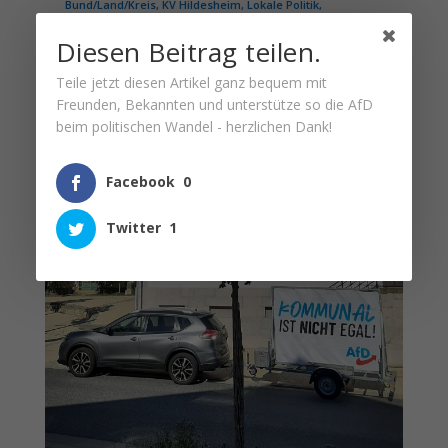
Bund/Land/Kreis
,
KV Hildesheim
,
Lokale Politik
,
Veranstaltung
Nach diversen Nachfragen über Social-Media
Diesen Beitrag teilen.
fand gestern der erste Infostand in "der
Teile jetzt diesen Artikel ganz bequem mit
Gemeinde mit den Burgen und Schlössern"
Freunden, Bekannten und unterstütze so die AfD
vor dem Rathaus statt...
beim politischen Wandel - herzlichen Dank!
mehr lesen
Facebook
0
Twitter
1