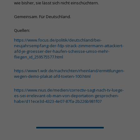
wie bisher, sie lässt sich nicht einschüchtern.
Gemeinsam. Für Deutschland.
Quellen:
https://www.focus.de/politik/deutschland/bei-
neujahrsempfang-der-fdp-strack-zimmermann-attackiert-
afd-je-groesser-der-haufen-scheisse-umso-mehr-
fliegen_id_259575577.html
https://www1.wdr.de/nachrichten/rheinland/ermittlungen-
wegen-demo-plakat-afd-toeten-100.html
https://www.nius.de/medien/correctiv-sagt-nach-tv-luege-
es-sei-irrelevant-ob-man-von-deportation-gesprochen-
habe/d11ece3d-4323-4e07-87fa-2b226b981f07